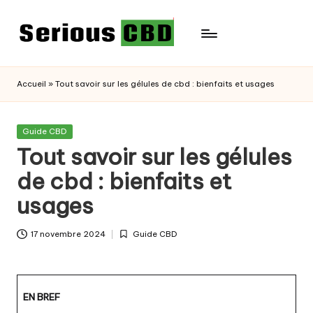
Skip
to
content
Accueil
»
Tout savoir sur les gélules de cbd : bienfaits et usages
Posted
Guide CBD
in
Tout savoir sur les gélules
de cbd : bienfaits et
usages
17 novembre 2024
Guide CBD
Posted
in
EN BREF