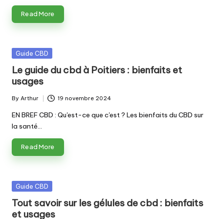
Read More
Posted
Guide CBD
in
Le guide du cbd à Poitiers : bienfaits et
usages
By
Arthur
19 novembre 2024
Posted
by
EN BREF CBD : Qu'est-ce que c'est ? Les bienfaits du CBD sur
la santé…
Read More
Posted
Guide CBD
in
Tout savoir sur les gélules de cbd : bienfaits
et usages