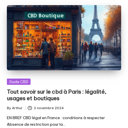
Posted
Guide CBD
in
Tout savoir sur le cbd à Paris : légalité,
usages et boutiques
By
Arthur
2 novembre 2024
Posted
by
EN BREF CBD légal en France : conditions à respecter
Absence de restriction pour la…