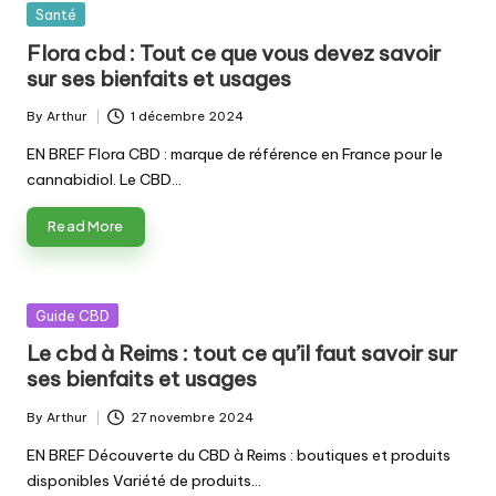
Posted
Santé
in
Flora cbd : Tout ce que vous devez savoir
sur ses bienfaits et usages
By
Arthur
1 décembre 2024
Posted
by
EN BREF Flora CBD : marque de référence en France pour le
cannabidiol. Le CBD…
Read More
Posted
Guide CBD
in
Le cbd à Reims : tout ce qu’il faut savoir sur
ses bienfaits et usages
By
Arthur
27 novembre 2024
Posted
by
EN BREF Découverte du CBD à Reims : boutiques et produits
disponibles Variété de produits…