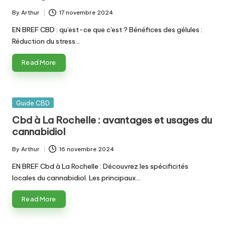
By
Arthur
17 novembre 2024
Posted
by
EN BREF CBD : qu'est-ce que c'est ? Bénéfices des gélules :
Réduction du stress…
Read More
Posted
Guide CBD
in
Cbd à La Rochelle : avantages et usages du
cannabidiol
By
Arthur
16 novembre 2024
Posted
by
EN BREF Cbd à La Rochelle : Découvrez les spécificités
locales du cannabidiol. Les principaux…
Read More