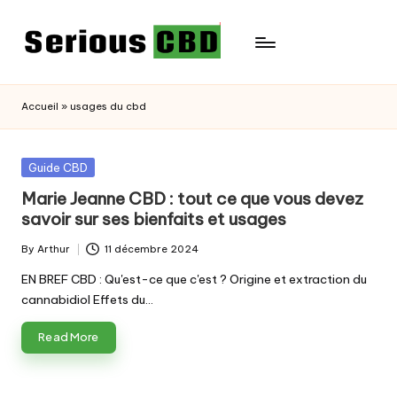
Skip
to
content
Accueil
»
usages du cbd
Posted
Guide CBD
in
Marie Jeanne CBD : tout ce que vous devez
savoir sur ses bienfaits et usages
By
Arthur
11 décembre 2024
Posted
by
EN BREF CBD : Qu'est-ce que c'est ? Origine et extraction du
cannabidiol Effets du…
Read More