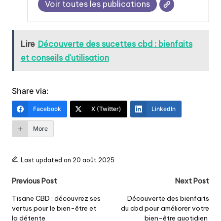
Voir toutes les publications
Lire
Découverte des sucettes cbd : bienfaits
et conseils d'utilisation
Share via:
Facebook
X (Twitter)
LinkedIn
More
Last updated on 20 août 2025
Post
Previous Post
Next Post
navigation
Tisane CBD : découvrez ses
Découverte des bienfaits
vertus pour le bien-être et
du cbd pour améliorer votre
la détente
bien-être quotidien