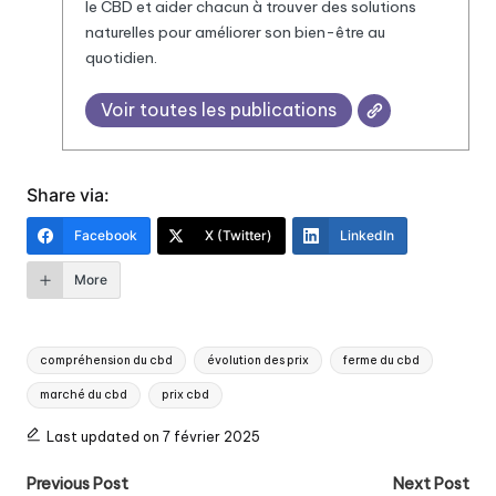
le CBD et aider chacun à trouver des solutions
naturelles pour améliorer son bien-être au
quotidien.
Voir toutes les publications
Share via:
Facebook
X (Twitter)
LinkedIn
More
Tags:
compréhension du cbd
évolution des prix
ferme du cbd
marché du cbd
prix cbd
Last updated on 7 février 2025
Post
Previous Post
Next Post