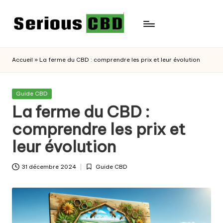
Skip
to
content
Accueil
»
La ferme du CBD : comprendre les prix et leur évolution
Posted
Guide CBD
in
La ferme du CBD :
comprendre les prix et
leur évolution
31 décembre 2024
Guide CBD
Posted
in