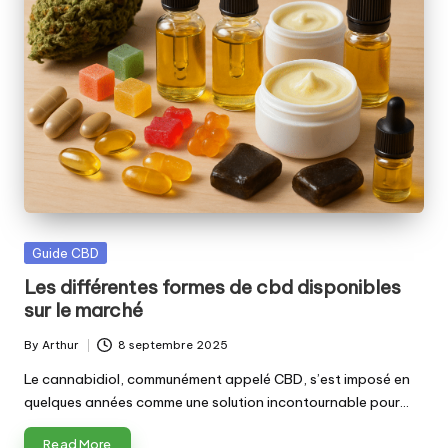
Posted
Guide CBD
in
Les différentes formes de cbd disponibles
sur le marché
By
Arthur
8 septembre 2025
Posted
by
Le cannabidiol, communément appelé CBD, s’est imposé en
quelques années comme une solution incontournable pour…
Read More