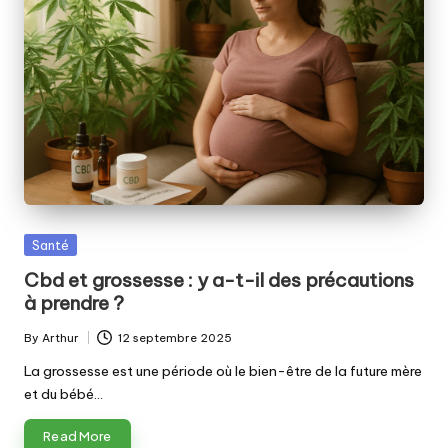
Posted
Santé
in
Cbd et grossesse : y a-t-il des précautions
à prendre ?
By
Arthur
12 septembre 2025
Posted
by
La grossesse est une période où le bien-être de la future mère
et du bébé…
Read More