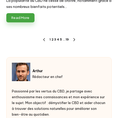
La popularité du CBD ne cesse de croître, notamment grâce à
ses nombreux bienfaits potentiels…
Read More
Pagination
1
2
3
4
5
…
19
PREVIOUS
NEXT
des
PAGE
PAGE
publications
Arthur
Rédacteur en chef
Passionné par les vertus du
CBD
, je partage avec
enthousiasme mes connaissances et mon expérience sur
le sujet. Mon objectif : démystifier le CBD et aider chacun
à trouver des solutions naturelles pour améliorer son
bien-être au quotidien.