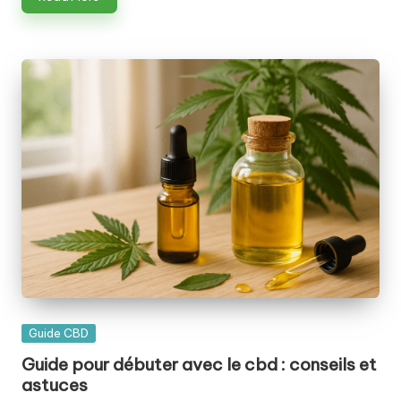
Posted
Guide CBD
in
Guide pour débuter avec le cbd : conseils et
astuces