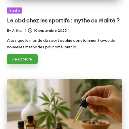
Posted
Santé
in
Le cbd chez les sportifs : mythe ou réalité ?
By
Arthur
10 septembre 2025
Posted
by
Alors que le monde du sport évolue constamment avec de
nouvelles méthodes pour améliorer la…
Read More