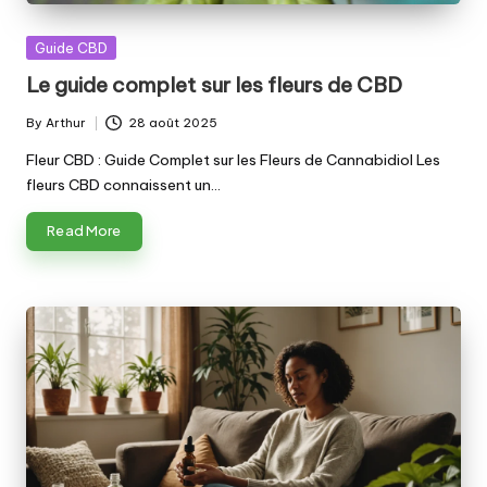
Posted
Guide CBD
in
Le guide complet sur les fleurs de CBD
By
Arthur
28 août 2025
Posted
by
Fleur CBD : Guide Complet sur les Fleurs de Cannabidiol Les
fleurs CBD connaissent un…
Read More