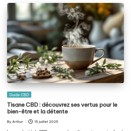
Posted
Guide CBD
in
Tisane CBD : découvrez ses vertus pour le
bien-être et la détente
By
Arthur
15 juillet 2025
Posted
by