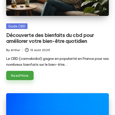
Posted
Guide CBD
in
Découverte des bienfaits du cbd pour
améliorer votre bien-être quotidien
By
Arthur
13 août 2025
Posted
by
Le CBD (cannabidiol) gagne en popularité en France pour ses
nombreux bienfaits sur le bien-être.…
Read More