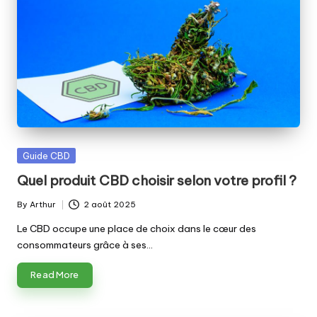
Posted
Guide CBD
in
Quel produit CBD choisir selon votre profil ?
By
Arthur
2 août 2025
Posted
by
Le CBD occupe une place de choix dans le cœur des
consommateurs grâce à ses…
Read More