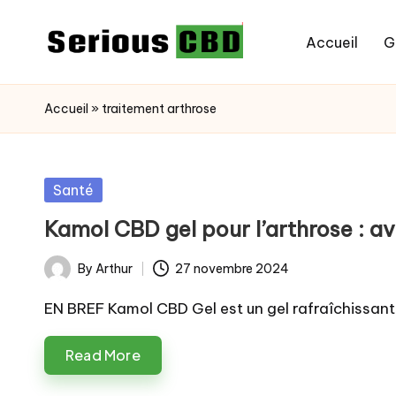
Accueil
G
Skip
to
content
Accueil
»
traitement arthrose
Posted
Santé
in
Kamol CBD gel pour l’arthrose : av
By
Arthur
27 novembre 2024
Posted
by
EN BREF Kamol CBD Gel est un gel rafraîchissan
Read More