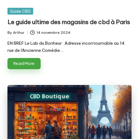
Posted
Guide CBD
in
Le guide ultime des magasins de cbd à Paris
By
Arthur
14 novembre 2024
Posted
by
EN BREF Le Lab du Bonheur : Adresse incontournable au 14
rue de l'Ancienne Comédie.…
Read More