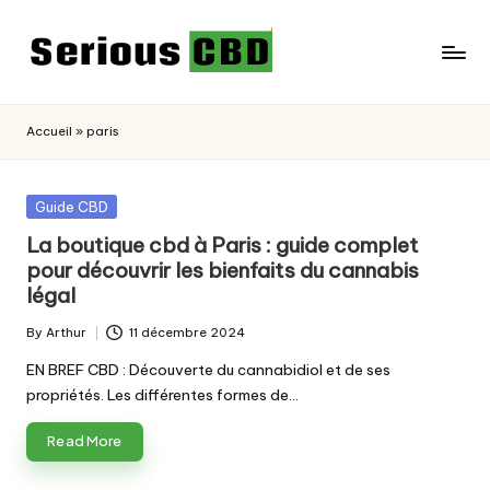
Skip
to
content
Accueil
»
paris
Posted
Guide CBD
in
La boutique cbd à Paris : guide complet
pour découvrir les bienfaits du cannabis
légal
By
Arthur
11 décembre 2024
Posted
by
EN BREF CBD : Découverte du cannabidiol et de ses
propriétés. Les différentes formes de…
Read More