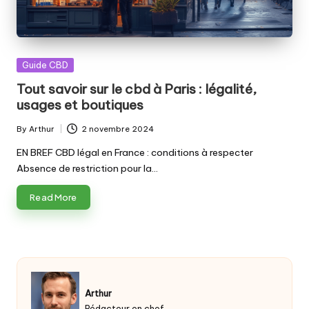
Posted
Guide CBD
in
Tout savoir sur le cbd à Paris : légalité,
usages et boutiques
By
Arthur
2 novembre 2024
Posted
by
EN BREF CBD légal en France : conditions à respecter
Absence de restriction pour la…
Read More
Arthur
Rédacteur en chef